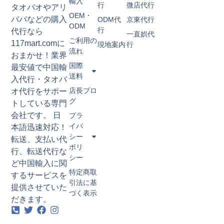
輸入
行
微店代行
タオバオやアリ
OEM・
ババなどの購入
ODM代
京東代行
ODM
行
代行なら
一直娯代
ご利用の
117mart.comに
現地案内
行
流れ
おまかせ！業界
国際
最安値で中国輸
送料
入代行・タオバ
店長ブロ
オ代行をサポー
グ
トしている専門
会社です。 日
プラ
イバ
本語迅速対応！
シー
転送、支払い代
ポリ
行、転送代行な
シー​
ど中国輸入に関
特定商取
するサービスを
引法に基
提供させていた
づく表示​
だきます。