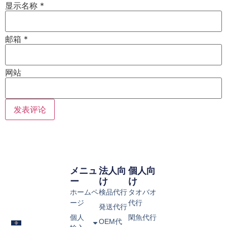
显示名称
*
邮箱
*
网站
メニュ
法人向
個人向
ー
け
け
ホームペ
検品代行
タオバオ
ージ
代行
発送代行
個人
閑魚代行
OEM代