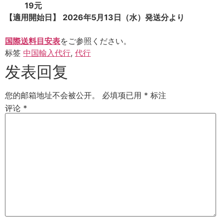
19元
【適用開始日】
2026年5月13日（水）発送分より
国際送料目安表
をご参照ください。
标签
中国輸入代行
,
代行
发表回复
您的邮箱地址不会被公开。
必填项已用
*
标注
评论
*