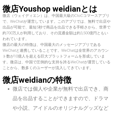
微店Youshop weidianとは
微店（ウェイディエン）は、中国最大級のCtoCコマースアプリ
で、WeChatが運営しています。このアプリでは、無料で出店や
出品が可能で、最短5秒で商品を出品できる手軽さから、世界で
約700万人が利用しており、その流通金額は約3,500億円ともい
われています。
微店の最大の特徴は、中国最大のメッセージアプリである
WeChatと連携していることです。WeChatは全世界のアカウン
ト数が10億人を超える巨大プラットフォームを形成していま
す。微店は、中国で圧倒的な支持を誇るWeChatが運営している
ことから、数多くのユーザーが流入してきています。
微店weidian
の特徴
微店では個人や企業が無料で出店でき、商
品を出品することができますので、ドラマ
や小説、アイドルのオリジナルグッズなど