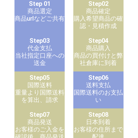
Step 01
Step02
商品選定
商品確定
商品urlなどご共有
購入希望商品の確
認・見積作成
Step03
Step04
代金支払
商品購入
当社指定口座への
商品の買付けと弊
送金
社倉庫に到着
Step05
Step06
国際送料
送料支払
重量より国際送料
国際送料のお支払
を算出、請求
い
Step07
Step08
商品発送
日本到着
お客様のご入金を
お客様の住所まで
確認後、商品発送
配達