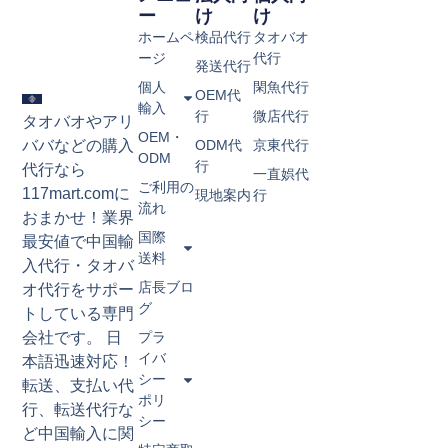
ー
け
け
ホームペ
検品代行
タオバオ
ージ
代行
発送代行
個人
閑魚代行
OEM代
輸入
行
微店代行
タオバオやアリ
OEM・
ババなどの購入
ODM代
京東代行
ODM
行
代行なら
一直娯代
ご利用の
117mart.comに
現地案内
行
流れ
おまかせ！業界
国際
最安値で中国輸
送料
入代行・タオバ
店長ブロ
オ代行をサポー
グ
トしている専門
会社です。 日
プラ
イバ
本語迅速対応！
シー
転送、支払い代
ポリ
行、転送代行な
シー​
ど中国輸入に関