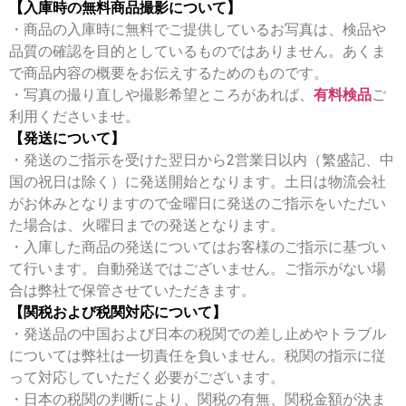
【入庫時の無料商品撮影について】
・商品の入庫時に無料でご提供しているお写真は、検品や
品質の確認を目的としているものではありません。あくま
で商品内容の概要をお伝えするためのものです。
・写真の撮り直しや撮影希望ところがあれば、
有料検品
ご
利用くださいませ。
【発送について】
・発送のご指示を受けた翌日から2営業日以内（繁盛記、中
国の祝日は除く）に発送開始となります。土日は物流会社
がお休みとなりますので金曜日に発送のご指示をいただい
た場合は、火曜日までの発送となります。
・入庫した商品の発送についてはお客様のご指示に基づい
て行います。自動発送ではございません。ご指示がない場
合は弊社で保管させていただきます。
【関税および税関対応について】
・発送品の中国および日本の税関での差し止めやトラブル
については弊社は一切責任を負いません。税関の指示に従
って対応していただく必要がございます。
・日本の税関の判断により、関税の有無、関税金額が決ま